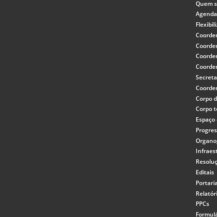
Quem 
Agenda
Flexibi
Coorde
Coorde
Coorde
Coorde
Secreta
Coorde
Corpo 
Corpo t
Espaço 
Progre
Organ
Infraes
Resolu
Editais
Portari
Relatór
PPCs
Formulá