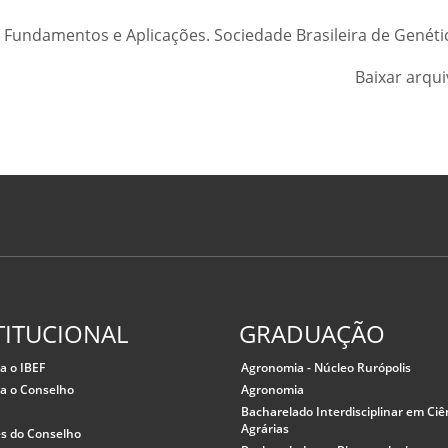
 Fundamentos e Aplicações. Sociedade Brasileira de Genéti
Baixar arqu
TITUCIONAL
GRADUAÇÃO
a o IBEF
Agronomia - Núcleo Rurópolis
a o Conselho
Agronomia
Bacharelado Interdisciplinar em Ciê
Agrárias
es do Conselho