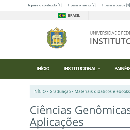
Ir para o conteúdo
[1]
Ir para o menu
[2]
Ir para a busca
[3]
BRASIL
UNIVERSIDADE FED
INSTITUT
INÍCIO
INSTITUCIONAL
PAINÉI
INÍCIO
-
Graduação
-
Materiais didáticos e ebooks
Ciências Genômica
Aplicações