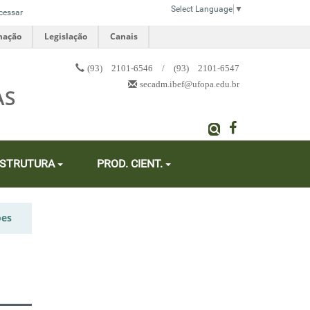
Select Language
▼
cessar
mação
Legislação
Canais
(93) 2101-6546 / (93) 2101-6547
secadm.ibef@ufopa.edu.br
AS
ESTRUTURA
PROD. CIENT.
ões