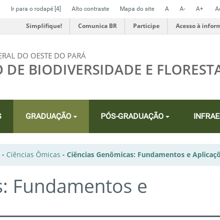
Ir para o rodapé
[4]
Alto contraste
Mapa do site
A
A-
A+
A
Simplifique!
Comunica BR
Participe
Acesso à infor
ERAL DO OESTE DO PARÁ
O DE BIODIVERSIDADE E FLOREST
S
GRADUAÇÃO
PÓS-GRADUAÇÃO
INFRA
-
Ciências Ômicas
-
Ciências Genômicas: Fundamentos e Aplicaç
s: Fundamentos e