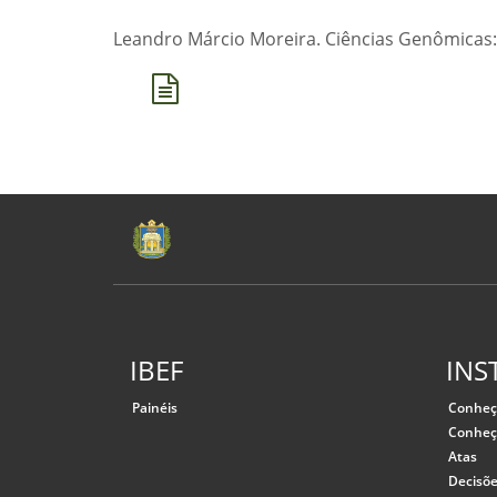
Leandro Márcio Moreira. Ciências Genômicas:
IBEF
INS
Painéis
Conheç
Conheç
Atas
Decisõ