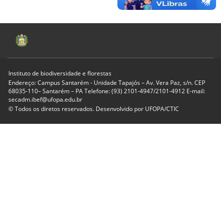
Instituto de biodiversidade e florestas
Endereço: Campus Santarém - Unidade Tapajós – Av. Vera Paz, s/n. CEP
68035-110– Santarém – PA Telefone: (93) 2101-4947/2101-4912 E-mail:
secadm.ibef@ufopa.edu.br
© Todos os diretos reservados. Desenvolvido por
UFOPA/CTIC