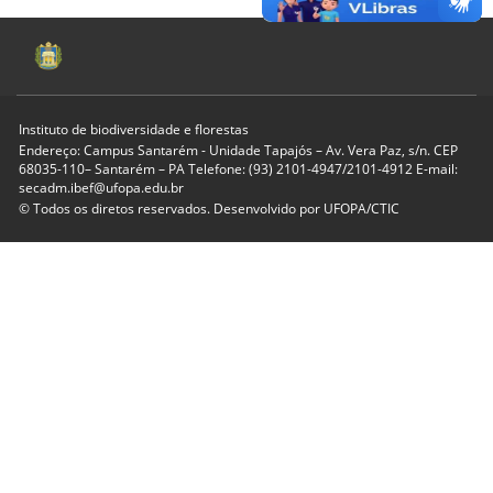
Instituto de biodiversidade e florestas
Endereço: Campus Santarém - Unidade Tapajós – Av. Vera Paz, s/n. CEP
68035-110– Santarém – PA Telefone: (93) 2101-4947/2101-4912 E-mail:
secadm.ibef@ufopa.edu.br
© Todos os diretos reservados. Desenvolvido por
UFOPA/CTIC