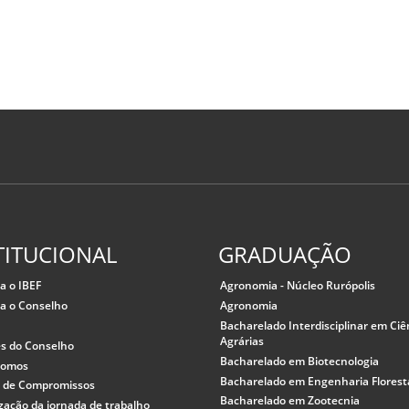
TITUCIONAL
GRADUAÇÃO
a o IBEF
Agronomia - Núcleo Rurópolis
a o Conselho
Agronomia
Bacharelado Interdisciplinar em Ciê
Agrárias
es do Conselho
Bacharelado em Biotecnologia
somos
Bacharelado em Engenharia Florest
 de Compromissos
Bacharelado em Zootecnia
lização da jornada de trabalho