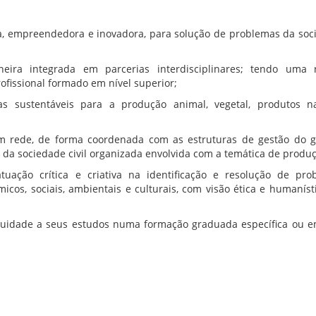
ca, empreendedora e inovadora, para solução de problemas da soc
neira integrada em parcerias interdisciplinares; tendo uma 
ofissional formado em nível superior;
as sustentáveis para a produção animal, vegetal, produtos na
 em rede, de forma coordenada com as estruturas de gestão do 
e da sociedade civil organizada envolvida com a temática de produ
uação crítica e criativa na identificação e resolução de pro
icos, sociais, ambientais e culturais, com visão ética e humaníst
nuidade a seus estudos numa formação graduada específica ou e