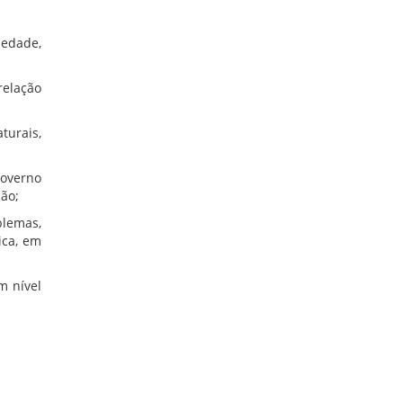
iedade,
relação
turais,
governo
ção;
blemas,
ica, em
m nível