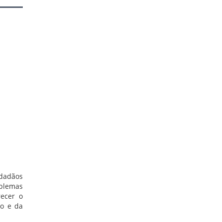
idadãos
oblemas
recer o
uo e da