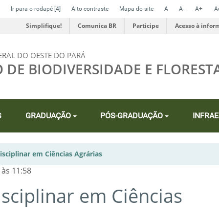
Ir para o rodapé
[4]
Alto contraste
Mapa do site
A
A-
A+
A
Simplifique!
Comunica BR
Participe
Acesso à infor
ERAL DO OESTE DO PARÁ
O DE BIODIVERSIDADE E FLOREST
S
GRADUAÇÃO
PÓS-GRADUAÇÃO
INFRA
sciplinar em Ciências Agrárias
 às 11:58
sciplinar em Ciências