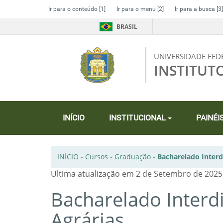
Ir para o conteúdo
[1]
Ir para o menu
[2]
Ir para a busca
[3]
BRASIL
UNIVERSIDADE FED
INSTITUT
INÍCIO
INSTITUCIONAL
PAINÉI
INÍCIO
-
Cursos
-
Graduação
-
Bacharelado Interdi
Ultima atualização em 2 de Setembro de 2025
Bacharelado Interdi
Agrárias