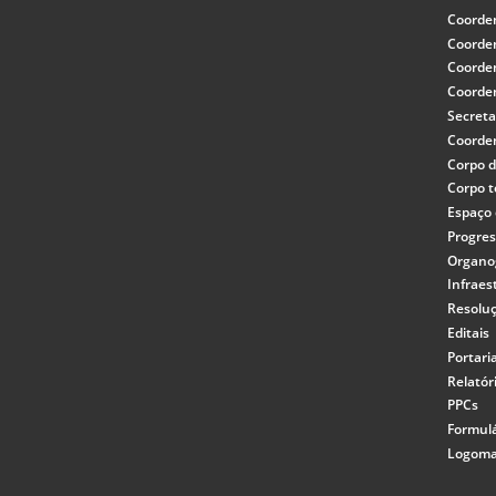
Coorde
Coorde
Coorde
Coorde
Secreta
Coorde
Corpo 
Corpo t
Espaço 
Progre
Organ
Infraes
Resolu
Editais
Portari
Relatór
PPCs
Formulá
Logoma