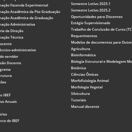
Semestre Letivo 2025.1
nação Fazenda Experimental
Semestre Letivo 2025.2
nação Acadêmica da Pós-Graduação
Oportunidades para Discentes
nação Acadêmica da Graduação
Estágio Supervisionado
nação Administrativa
Trabalho de Conclusão de Curso (T
ria da Direção
Requerimentos
nação Técnica
Modelos de documentos para Outo
docente
Agricultura
écnico-administrativo
Bioinformática
do servidor
Biologia Estrutural e Modelagem Mo
ssão Docente
Botânica
ograma
Ciências Ômicas
trutura
Morfofisiologia Animal
ções
Morfologia Vegetal
Silvicultura
as IBEF
Tutoriais
ios Anuais
Manual discente
rios
rca do IBEF