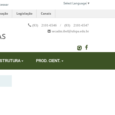
Select Language
▼
cessar
mação
Legislação
Canais
(93) 2101-6546 / (93) 2101-6547
secadm.ibef@ufopa.edu.br
AS
ESTRUTURA
PROD. CIENT.